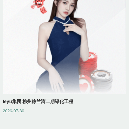
2
leyu集团 柳州静兰湾二期绿化工程
2026-07-30