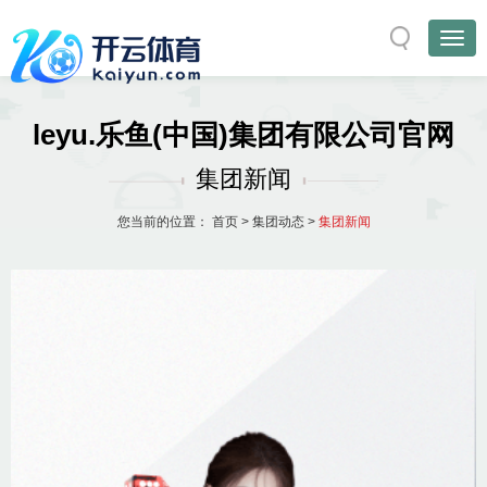
leyu.乐鱼(中国)集团有限公司官网
集团新闻
您当前的位置：
首页
>
集团动态
>
集团新闻