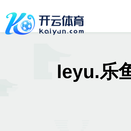
leyu.