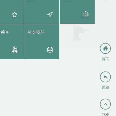
质荣誉
社会责任
首页

返回

TOP