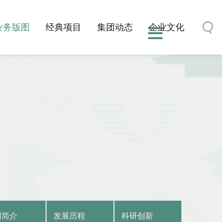
业务版图
经典项目
集团动态
企业文化
团简介
发展历程
科研创新