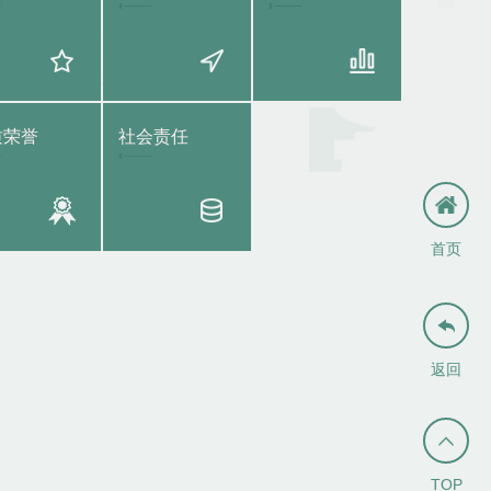
质荣誉
社会责任
首页

返回

TOP