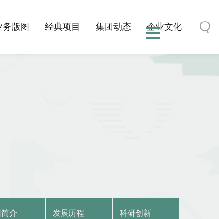
业务版图
经典项目
集团动态
企业文化
团简介
发展历程
科研创新