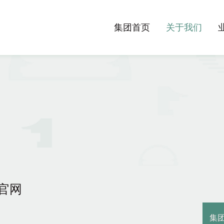
集团首页
关于我们
司官网
集