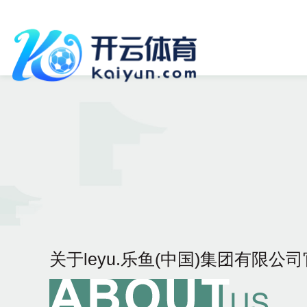
关于leyu.乐鱼(中国)集团有限公