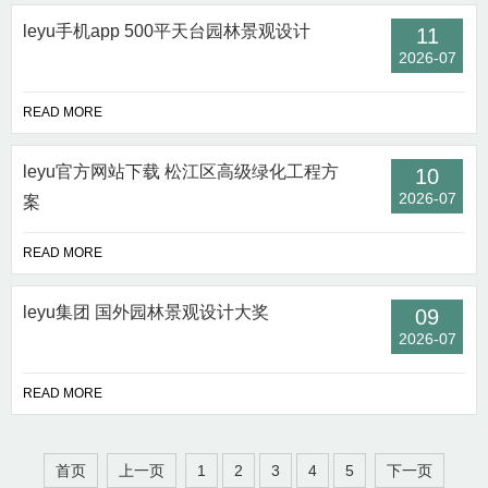
leyu手机app 500平天台园林景观设计
11
2026-07
READ MORE
leyu官方网站下载 松江区高级绿化工程方
10
2026-07
案
READ MORE
leyu集团 国外园林景观设计大奖
09
2026-07
READ MORE
首页
上一页
1
2
3
4
5
下一页