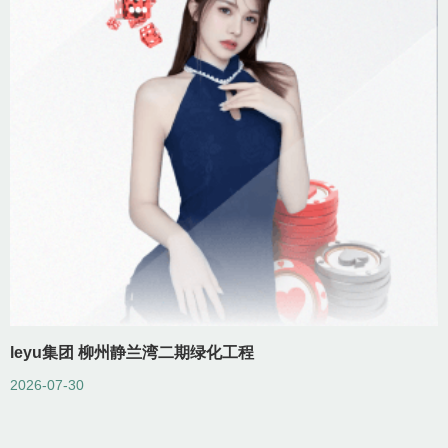
2
leyu集团 柳州静兰湾二期绿化工程
2026-07-30