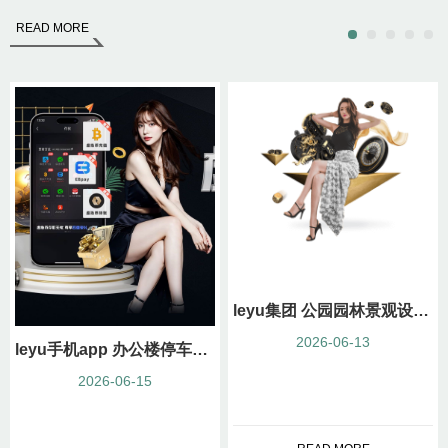
READ MORE
leyu集团 公园园林景观设计报价
2026-06-13
leyu手机app 办公楼停车场园林景观设计
2026-06-15