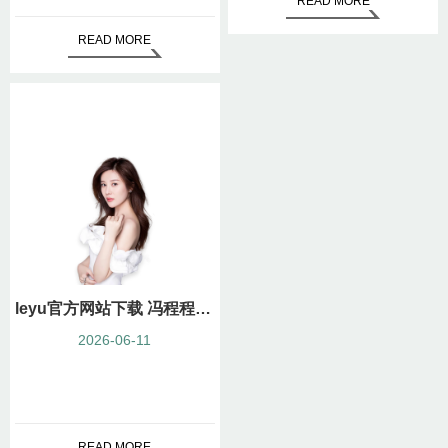
READ MORE
READ MORE
leyu官方网站下载 冯程程绿化工程温州
2026-06-11
READ MORE