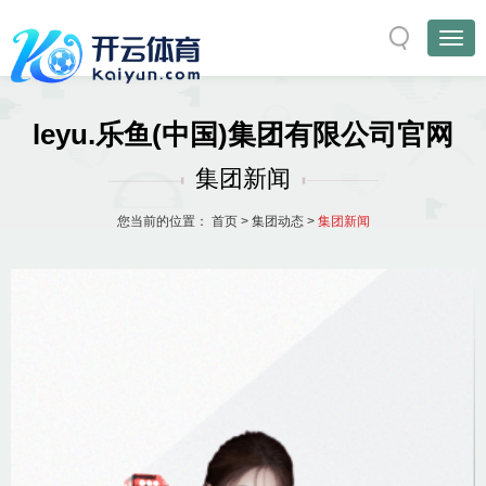
leyu.乐鱼(中国)集团有限公司官网
集团新闻
您当前的位置：
首页
>
集团动态
>
集团新闻