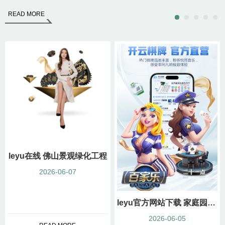
READ MORE
leyu在线 佛山景观绿化工程
2026-06-07
leyu官方网站下载 家庭园林景观设计水池形状
2026-06-05