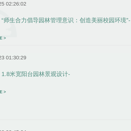
25 02:26:02
在线 “师生合力倡导园林管理意识：创造美丽校园环境”-
E >
23 01:30:29
线 1.8米宽阳台园林景观设计-
E >